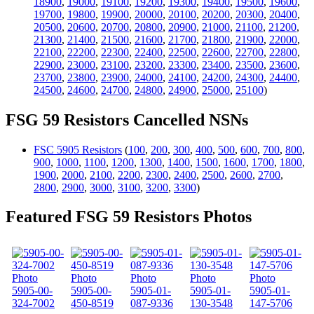
18900
,
19000
,
19100
,
19200
,
19300
,
19400
,
19500
,
19600
,
19700
,
19800
,
19900
,
20000
,
20100
,
20200
,
20300
,
20400
,
20500
,
20600
,
20700
,
20800
,
20900
,
21000
,
21100
,
21200
,
21300
,
21400
,
21500
,
21600
,
21700
,
21800
,
21900
,
22000
,
22100
,
22200
,
22300
,
22400
,
22500
,
22600
,
22700
,
22800
,
22900
,
23000
,
23100
,
23200
,
23300
,
23400
,
23500
,
23600
,
23700
,
23800
,
23900
,
24000
,
24100
,
24200
,
24300
,
24400
,
24500
,
24600
,
24700
,
24800
,
24900
,
25000
,
25100
)
FSG 59 Resistors Cancelled NSNs
FSC 5905 Resistors
(
100
,
200
,
300
,
400
,
500
,
600
,
700
,
800
,
900
,
1000
,
1100
,
1200
,
1300
,
1400
,
1500
,
1600
,
1700
,
1800
,
1900
,
2000
,
2100
,
2200
,
2300
,
2400
,
2500
,
2600
,
2700
,
2800
,
2900
,
3000
,
3100
,
3200
,
3300
)
Featured FSG 59 Resistors Photos
5905-00-
5905-00-
5905-01-
5905-01-
5905-01-
324-7002
450-8519
087-9336
130-3548
147-5706