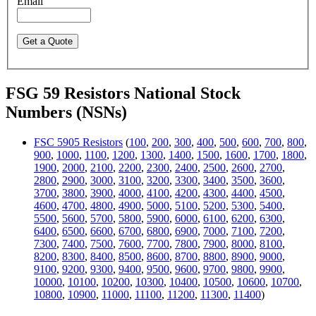
Email
FSG 59 Resistors National Stock
Numbers (NSNs)
FSC 5905 Resistors
(
100
,
200
,
300
,
400
,
500
,
600
,
700
,
800
,
900
,
1000
,
1100
,
1200
,
1300
,
1400
,
1500
,
1600
,
1700
,
1800
,
1900
,
2000
,
2100
,
2200
,
2300
,
2400
,
2500
,
2600
,
2700
,
2800
,
2900
,
3000
,
3100
,
3200
,
3300
,
3400
,
3500
,
3600
,
3700
,
3800
,
3900
,
4000
,
4100
,
4200
,
4300
,
4400
,
4500
,
4600
,
4700
,
4800
,
4900
,
5000
,
5100
,
5200
,
5300
,
5400
,
5500
,
5600
,
5700
,
5800
,
5900
,
6000
,
6100
,
6200
,
6300
,
6400
,
6500
,
6600
,
6700
,
6800
,
6900
,
7000
,
7100
,
7200
,
7300
,
7400
,
7500
,
7600
,
7700
,
7800
,
7900
,
8000
,
8100
,
8200
,
8300
,
8400
,
8500
,
8600
,
8700
,
8800
,
8900
,
9000
,
9100
,
9200
,
9300
,
9400
,
9500
,
9600
,
9700
,
9800
,
9900
,
10000
,
10100
,
10200
,
10300
,
10400
,
10500
,
10600
,
10700
,
10800
,
10900
,
11000
,
11100
,
11200
,
11300
,
11400
)