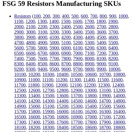
FSG 59 Resistors Manufacturing SKUs
Resistors
(
100
,
200
,
300
,
400
,
500
,
600
,
700
,
800
,
900
,
1000
,
1100
,
1200
,
1300
,
1400
,
1500
,
1600
,
1700
,
1800
,
1900
,
2000
,
2100
,
2200
,
2300
,
2400
,
2500
,
2600
,
2700
,
2800
,
2900
,
3000
,
3100
,
3200
,
3300
,
3400
,
3500
,
3600
,
3700
,
3800
,
3900
,
4000
,
4100
,
4200
,
4300
,
4400
,
4500
,
4600
,
4700
,
4800
,
4900
,
5000
,
5100
,
5200
,
5300
,
5400
,
5500
,
5600
,
5700
,
5800
,
5900
,
6000
,
6100
,
6200
,
6300
,
6400
,
6500
,
6600
,
6700
,
6800
,
6900
,
7000
,
7100
,
7200
,
7300
,
7400
,
7500
,
7600
,
7700
,
7800
,
7900
,
8000
,
8100
,
8200
,
8300
,
8400
,
8500
,
8600
,
8700
,
8800
,
8900
,
9000
,
9100
,
9200
,
9300
,
9400
,
9500
,
9600
,
9700
,
9800
,
9900
,
10000
,
10100
,
10200
,
10300
,
10400
,
10500
,
10600
,
10700
,
10800
,
10900
,
11000
,
11100
,
11200
,
11300
,
11400
,
11500
,
11600
,
11700
,
11800
,
11900
,
12000
,
12100
,
12200
,
12300
,
12400
,
12500
,
12600
,
12700
,
12800
,
12900
,
13000
,
13100
,
13200
,
13300
,
13400
,
13500
,
13600
,
13700
,
13800
,
13900
,
14000
,
14100
,
14200
,
14300
,
14400
,
14500
,
14600
,
14700
,
14800
,
14900
,
15000
,
15100
,
15200
,
15300
,
15400
,
15500
,
15600
,
15700
,
15800
,
15900
,
16000
,
16100
,
16200
,
16300
,
16400
,
16500
,
16600
,
16700
,
16800
,
16900
,
17000
,
17100
,
17200
,
17300
,
17400
,
17500
,
17600
,
17700
,
17800
,
17900
,
18000
,
18100
,
18200
,
18300
,
18400
,
18500
,
18600
,
18700
,
18800
,