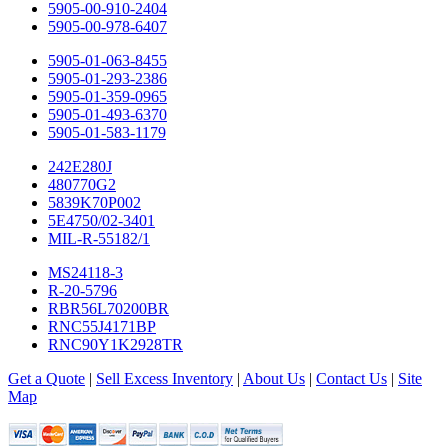
5905-00-910-2404
5905-00-978-6407
5905-01-063-8455
5905-01-293-2386
5905-01-359-0965
5905-01-493-6370
5905-01-583-1179
242E280J
480770G2
5839K70P002
5E4750/02-3401
MIL-R-55182/1
MS24118-3
R-20-5796
RBR56L70200BR
RNC55J4171BP
RNC90Y1K2928TR
Get a Quote
|
Sell Excess Inventory
|
About Us
|
Contact Us
|
Site
Map