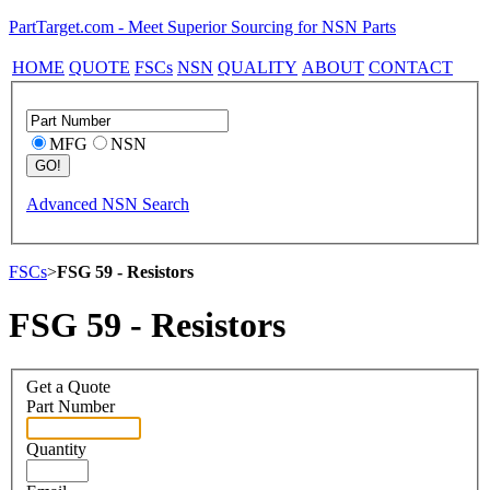
PartTarget.com - Meet Superior Sourcing for NSN Parts
HOME
QUOTE
FSCs
NSN
QUALITY
ABOUT
CONTACT
MFG
NSN
Advanced NSN Search
FSCs
>
FSG 59 - Resistors
FSG 59 - Resistors
Get a Quote
Part Number
Quantity